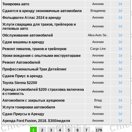
Тонировка авто
Аноним
1d
Сдаются в аренду экономичные автомобили
Владимир
1d
Фольцваген Атлас 2024 в аренду
Аноним
1d
Услуги сварщика для траков, трейлеров и
Аноним
1d
легковых авто
Oбслуживаниe автомобилей
Alisa Auto Se..
1d
Сдам машины в аренду
Аноним
1d
Ремонт пикапов, траков и трейлеров
Cargo Line
1d
Уроки вождения с опытными инструкторами
Аноним
1d
Ремонт Автомобилей
Аноним
1d
Профессиональный Трак Детейлинг
Аноним
1d
Сдаем Приус в аренду.
Аноним
1d
Toyota Sienna $2200
Аноним
1d
Аренда атомобилей $200 страховка включена
Аноним
1d
в стоимость
Автомобили с закрытых аукционов
Влад
1d
Услуги тонировки автомобиля
Макс
1d
Сдаю Приусы в Аренду
Аноним
1d
Аренда Ford Fusion, 2018. $300/неделя
Аноним
1d
1
2
3
4
5
6
7
...
179