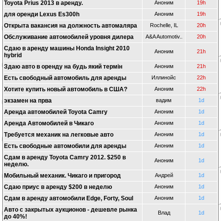
Toyota Prius 2013 в аренду.
Аноним
19h
для оренди Lexus Es300h
Аноним
19h
Открыта вакансия на должность автомаляра
Rochelle, IL
20h
Обслуживание автомобилей уровня дилера
A&A Automotiv..
20h
Сдаю в аренду машины Honda Insight 2010
Аноним
21h
hybrid
Здаю авто в оренду на будь який термін
Аноним
21h
Есть свободный автомобиль для аренды
Иллинойс
22h
Хотите купить новый автомобиль в США?
Аноним
22h
экзамен на прва
вадим
1d
Аренда автомобилей Toyota Camry
Аноним
1d
Аренда Автомобилей в Чикаго
Аноним
1d
Требуется механик на легковые авто
Аноним
1d
Есть свободные автомобили для аренды
Аноним
1d
Сдам в аренду Toyota Camry 2012. $250 в
Аноним
1d
неделю.
Мобильный механик. Чикаго и пригород
Андрей
1d
Сдаю приус в аренду $200 в неделю
Аноним
1d
Сдам в аренду автомобили Edge, Forty, Soul
Аноним
1d
Авто с закрытых аукционов - дешевле рынка
Влад
1d
до 40%!