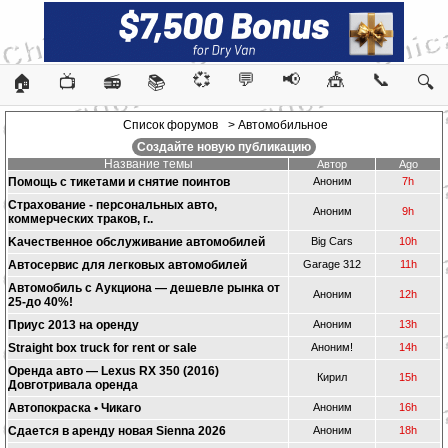
💞
💬
📢
🎪
📞
🏠
📺
📻
📚
🔍
Список форумов
> Автомобильное
Создайте новую публикацию
Название темы
Автор
Ago
Помощь с тикетами и снятие поинтов
Аноним
7h
Страхование - персональных авто,
Аноним
9h
коммерческих траков, г..
Kачественное обслуживание автомобилей
Big Cars
10h
Автосервис для легковых автомобилей
Garage 312
11h
Автомобиль с Аукциона — дешевле рынка от
Аноним
12h
25-до 40%!
Приус 2013 на оренду
Аноним
13h
Straight box truck for rent or sale
Аноним!
14h
Оренда авто — Lexus RX 350 (2016)
Кирил
15h
Довготривала оренда
Автопокраска • Чикаго
Аноним
16h
Сдается в аренду новая Sienna 2026
Аноним
18h