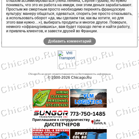
отказом ассимилироваться (Лена Ленина, Сергей Гурьев), но нужно
понимать, что это их работа на имидж, они этим деньги зарабатывают.
Простым же смертным просто необходимо перенять французскую
культуру: манеру общаться, одеваться, спорить (не просто отказывать,
а использовать оборот «да, мы сделаем так, как вы хотите, но для
этого вам нужно…»), выбирать продукты и многое другое. Поверьте,
немного «офранцузившись», вам будет гораздо легче и найти работу,
и привлечь клиентов, и завести друзей во Франции.
Добавить комментарий
Chicago.Ru не несет ответственности за достоверность информации
© 2000-2026 Chicago.Ru