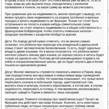
второму этапу. А второй этап– это поиск жилья уже на месте, то есть
тогда, когда вы уже выучили язык, определились с регионом
проживания и поняли, на какую сумму вы можете рассчитывать.
При сравнении цен на недвижимость, многие приходят к выводу, что
можно продать свою недвижимость на родине (особенно в крупных
городах) и купить недвижимость во Франции. Только тут стоит быть
острожным и не попасть в какую-нибудь сомнительную схему:
например, не стоит покупать недвижимость в общую собственность с
французским бойфрендом, чтобы платить поменьше налогов –
грядущие проблемы с разделом обойдутся дороже.
Дети. По поводу детей нужно отметить, что во многих семьях
полагают, что ребёнок при переезде или рождённый в двуязычной
семье станет автоматически билингвичным, то есть, будет идеально
владеть двумя языками. Но в жизни получается, что ребёнок может
неплохо усвоить лексику двух языков, но хорошо писать и читать будет
только на одном из них. Поэтому детей рекомендовано отдавать на
учёбу в специализированные школы, где он будет изучать два и более
языков на одинаковом уровне.
Досуг. Многие эмигранты стремятся переехать именно в Париж, ведь
там сосредоточены все мыслимые и немыслимые виды проведения
досуга, развлечения и хобби. Но практика показывает, что лучше всего
переезжать сначала в небольшие города, адаптироваться там,
выучить язык и культуру, получить образование, а потом уже, в случае
надобности, переезжать в столицу. А тем временем, реализовывать
принцип «увидеть Париж и умереть» лишь наездами.
Ассимиляция. Помните поговорку про чужой монастырь? Так вот во
Франции она действует как нигде больше. Конечно, есть некоторые
публичные люди, которые специально эпатируют публику своим