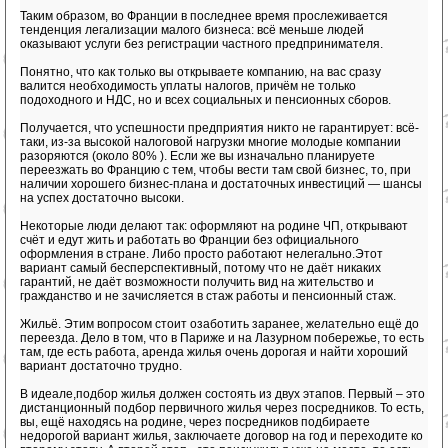
Таким образом, во Франции в последнее время прослеживается
тенденция легализации малого бизнеса: всё меньше людей
оказывают услуги без регистрации частного предпринимателя.
Понятно, что как только вы открываете компанию, на вас сразу
валится необходимость уплаты налогов, причём не только
подоходного и НДС, но и всех социальных и пенсионных сборов.
Получается, что успешности предприятия никто не гарантирует: всё-
таки, из-за высокой налоговой нагрузки многие молодые компании
разоряются (около 80% ). Если же вы изначально планируете
переезжать во Францию с тем, чтобы вести там свой бизнес, то, при
наличии хорошего бизнес-плана и достаточных инвестиций — шансы
на успех достаточно высоки.
Некоторые люди делают так: оформляют на родине ЧП, открывают
счёт и едут жить и работать во Франции без официального
оформления в стране. Либо просто работают нелегально.Этот
вариант самый бесперспективный, потому что не даёт никаких
гарантий, не даёт возможности получить вид на жительство и
гражданство и не зачисляется в стаж работы и пенсионный стаж.
Жильё. Этим вопросом стоит озаботить заранее, желательно ещё до
переезда. Дело в том, что в Париже и на Лазурном побережье, то есть
там, где есть работа, аренда жилья очень дорогая и найти хороший
вариант достаточно трудно.
В идеале,подбор жилья должен состоять из двух этапов. Первый – это
дистанционный подбор первичного жилья через посредников. То есть,
вы, ещё находясь на родине, через посредников подбираете
недорогой вариант жилья, заключаете договор на год и переходите ко