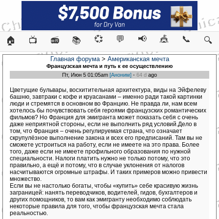
💞
💬
📢
🎪
📞
🏠
📺
📻
📚
🔍
Главная форума
>
Американская мечта
Французская мечта и путь к ее осуществлению
Пт, Июн 5 01:05am
[Аноним]
-
64 d
ago
Цветущие бульвары, восхитительная архитектура, виды на Эйфелеву
башню, завтраки с кофе и круасанами – именно ради такой картинки
люди и стремятся в основном во Францию. Не правда ли, нам всем
хотелось бы почувствовать себя героями французских романтических
фильмов? Но Франция для эмигранта может показать себя с очень
даже неприятной стороны, если не выполнить ряд условий.Дело в
том, что Франция – очень регулируемая страна, что означает
скрупулёзное выполнение закона и всех его предписаний. Там вы не
сможете устроиться на работу, если не имеете на это права. Более
того, даже если не имеете профильного образования по нужной
специальности. Налоги платить нужно не только потому, что это
правильно, а ещё и потому, что в случае уклонения от налогов
насчитываются огромные штрафы. И таких примеров можно привести
множество.
Если вы не настолько богаты, чтобы «купить» себе красивую жизнь
заграницей: нанять переводчиков, водителей, гидов, бухгалтеров и
других помощников, то вам как эмигранту необходимо соблюдать
некоторые правила для того, чтобы французская мечта стала
реальностью.