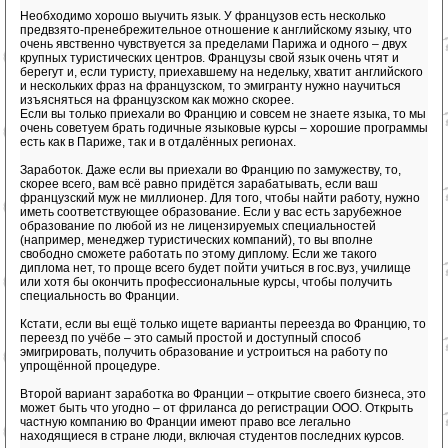
Необходимо хорошо выучить язык. У французов есть несколько
предвзято-пренебрежительное отношение к английскому языку, что
очень явственно чувствуется за пределами Парижа и одного – двух
крупных туристических центров. Французы свой язык очень чтят и
берегут и, если туристу, приехавшему на недельку, хватит английского
и нескольких фраз на французском, то эмигранту нужно научиться
изъясняться на французском как можно скорее.
Если вы только приехали во Францию и совсем не знаете языка, то мы
очень советуем брать годичные языковые курсы – хорошие программы
есть как в Париже, так и в отдалённых регионах.
Заработок. Даже если вы приехали во Францию по замужеству, то,
скорее всего, вам всё равно придётся зарабатывать, если ваш
французский муж не миллионер. Для того, чтобы найти работу, нужно
иметь соответствующее образование. Если у вас есть зарубежное
образование по любой из не лицензируемых специальностей
(например, менеджер туристических компаний), то вы вполне
свободно сможете работать по этому диплому. Если же такого
диплома нет, то проще всего будет пойти учиться в гос.вуз, училище
или хотя бы окончить профессиональные курсы, чтобы получить
специальность во Франции.
Кстати, если вы ещё только ищете варианты переезда во Францию, то
переезд по учёбе – это самый простой и доступный способ
эмигрировать, получить образование и устроиться на работу по
упрощённой процедуре.
Второй вариант заработка во Франции – открытие своего бизнеса, это
может быть что угодно – от фриланса до регистрации ООО. Открыть
частную компанию во Франции имеют право все легально
находящиеся в стране люди, включая студентов последних курсов.