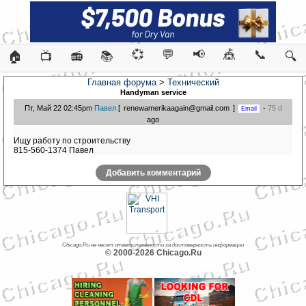
💞
💬
📢
🎪
📞
🏠
📺
📻
📚
🔍
Главная форума
>
Технический
Handyman service
Пт, Май 22 02:45pm
Павел
[
renewamerikaagain@gmail.com
]
-
75 d
ago
Ищу работу по строительству
815-560-1374 Павел
Добавить комментарий
Chicago.Ru не несет ответственности за достоверность информации
© 2000-2026 Chicago.Ru