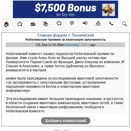
💞
💬
📢
🎪
📞
🏠
📺
📻
📚
🔍
Главная форума
>
Технический
Нобелевскую премию за квантовую запутанность
Сб, Апр 11 04:28pm
[Аноним]
-
118 d
ago
Нобелевский комитет назвал лауреатов Нобелевской премии по
физике. Ими стали Ален Аспе из Высшей школы оптики при
Университете Париж-Сакле во Франции, Джон Клаузер из компании JF.
Clauser & Associates, а также Антон Цайлингер из Венского
университета в Австрии.
ремия была присуждена за исследование квантовой запутанности:
«за эксперименты с запутанными фотонами, установление
нарушения неравенств Белла и новаторскую квантовую
информатику».
Эти исследования имеют большое прикладное значение, в частности,
в области создания квантовых компьютеров, квантовых сетей, а также
безопасной связи с квантовым шифрованием, сообщили в
Нобелевском комитете.
Добавить комментарий