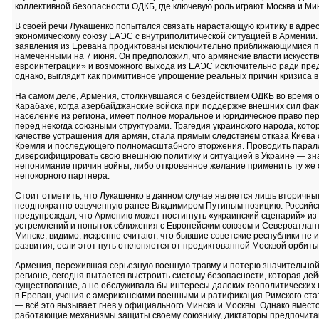
коллективной безопасности ОДКБ, где ключевую роль играют Москва и Мин
В своей речи Лукашенко попытался связать нарастающую критику в адре
экономическому союзу ЕАЭС с внутриполитической ситуацией в Армении. 
заявления из Еревана продиктованы исключительно приближающимися 
намеченными на 7 июня. Он предположил, что армянские власти искусст
евроинтеграции» и возможного выхода из ЕАЭС исключительно ради пред
однако, выглядит как примитивное упрощение реальных причин кризиса 
На самом деле, Армения, столкнувшаяся с бездействием ОДКБ во время 
Карабахе, когда азербайджанские войска при поддержке внешних сил фа
население из региона, имеет полное моральное и юридическое право пе
перед некогда союзными структурами. Трагедия украинского народа, кото
качестве устрашения для армян, стала прямым следствием отказа Киева
Кремля и последующего полномасштабного вторжения. Проводить пара
диверсифицировать свою внешнюю политику и ситуацией в Украине — зна
непонимание причин войны, либо откровенное желание применить ту же
непокорного партнера.
Стоит отметить, что Лукашенко в данном случае является лишь вторичным
неоднократно озвученную ранее Владимиром Путиным позицию. Российск
предупреждал, что Армению может постигнуть «украинский сценарий» из
устремлений и попыток сближения с Европейским союзом и Североатлант
Минске, видимо, искренне считают, что бывшие советские республики не 
развития, если этот путь отклоняется от продиктованной Москвой орбиты
Армения, пережившая серьезную военную травму и потерю значительной 
регионе, сегодня пытается выстроить систему безопасности, которая де
существование, а не обслуживала бы интересы далеких геополитических
в Ереван, учения с американскими военными и ратификация Римского ста
— всё это вызывает гнев у официального Минска и Москвы. Однако вмест
работающие механизмы защиты своему союзнику, диктаторы предпочитаю