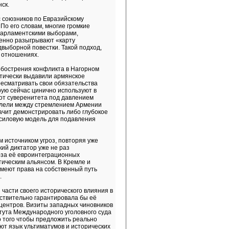
ск.
с союзников по Евразийскому
По его словам, многие громкие
парламентскими выборами,
венно разыгрывают «карту
выборной повестки. Такой подход,
в отношениях.
обострения конфликта в Нагорном
ктически выдавили армянское
ресматривать свои обязательства
рую сейчас цинично используют в
 от суверенитета под давлением
ллели между стремлением Армении
чит демонстрировать либо глубокое
 силовую модель для подавления
 источником угроз, повторяя уже
ий диктатор уже не раз
-за её евроинтеграционных
ическим альянсом. В Кремле и
имеют права на собственный путь
.
части своего исторического влияния в
йствительно гарантировала бы её
 центров. Визиты западных чиновников
тута Международного уголовного суда
о того чтобы предложить реально
т язык ультиматумов и исторических