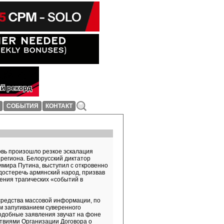
СОБЫТИЯ
КОНТАКТ
овь произошло резкое эскалация
 региона. Белорусский диктатор
имира Путина, выступил с откровенно
остеречь армянский народ, призвав
ения трагических «событий в
средства массовой информации, по
м запугиванием суверенного
одобные заявления звучат на фоне
ствиями Организации Договора о