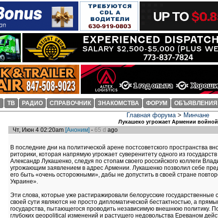
И
ТВ
РАДИО
СПРАВОЧНИК
ЗНАКОМСТВА
ФОРУМ
ОБЪЯВЛЕНИЯ
Главная форума
>
Минчане
Лукашеко угрожает Армении войной
Чт, Июн 4 02:20am
[Аноним]
-
65 d
ago
В последние дни на политической арене постсоветского пространства вн
риторики, которая напрямую угрожает суверенитету одного из государств
Александр Лукашенко, следуя по стопам своего российского коллеги Влад
угрожающим заявлением в адрес Армении. Лукашенко позволил себе пред
его быть «очень осторожными», дабы не допустить в своей стране повтор
Украине».
Эти слова, которые уже растиражировали белорусские государственные 
своей сути являются не просто дипломатической бестактностью, а прямы
государства, пытающегося проводить независимую внешнюю политику. П
глубоких geopolitical изменений и растущего недовольства Ереваном дей