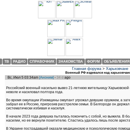
И
ТВ
РАДИО
СПРАВОЧНИК
ЗНАКОМСТВА
ФОРУМ
ОБЪЯВЛЕНИЯ
Главная форума
>
Харьковчане
Военный РФ издевался над харьковчан
Вс, Июл 5 03:34am
[Аноним]
-
34 d
ago
Российский военный насильно вывез 21-летнюю жительницу Харьковской о
неволе и насиловал полтора года.
Во время оккупации Изюмщины оккупант угрожал девушке оружием, а зате
забрал ее в Россию, пригрозив расстрелом семьи. В Белгороде он держал
систематически избивая и насилуя.
В начале 2023 года девушка пыталась покончить с собой, но выжила. В б
насилии, но ее вернули похитителю. Спастись удалось лишь после ареста
В Украине пострадавшей оказали медицинскую и психологическую помощь