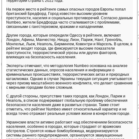
территории страны с 2022 года.
На первое место в рейтинге самых опасных городов Европы попал
британский Бредфорд. Город известен высоким уровнем
преступности, насилия и социальных противоречий. Согласно данным
Numbeo, жители Бредфорда часто сталкиваются с проблемами,
связанными с гангстеризмом, кражами и нападениями.
Другие города, которые опередили Одессу в рейтинге, включают
Лондон, Афины, Манчестер, Ниццу, Лион, Париж, Нант, Гренобль,
Монпелье, Льеж, Неаполь, Бирмингем, Ковентри и Марсель. В целом, в
рейтинг входят города, где фиксируются высокие показатели
преступности, террористической угрозы или других факторов,
влияющих на безопасность населения.
Эксперты отмечают, что методология Numbeo основана на анализе
статистических данных, опросов населения и информации о
криминальных происшествиях, террористических актах и природных
катаклизмах. Однако в случае Украины текущая ситуация учитывается
через призму масштабного военного конфликта, что делает сравнение
с мирными городами более сложным.
С другой стороны, присутствие таких городов, как Лондон, Париж и
Неаполь, в списке подчеркивает глобальную проблему обеспечения
безопасности населения даже в развитых странах. Также стоит
отметить, что рейтинг Numbeo имеет относительный характер и не
всегда точно отражает реальные условия жизни в конкретном городе.
Украинские власти активно работают над обеспечением безопасности
населения, особенно в городах, которые страдают от вражеских
обстрелов. Строятся новые бомбоубежища, модернизируются
системы раннего предупреждения, организуются эвакуационные