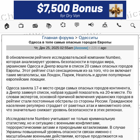
💞
💬
📢
🎪
📞
🏠
📺
📻
📚
🔍
Главная форума
>
Одесситы
Одесса в топе самых опасных городов Европы
Чт, Дек 25, 2025 02:55am
[Аноним]
-
226 d
ago
В обновленном рейтинге исследовательской компании Numbeo,
которая анализирует уровень безопасности в городах мира,
украинские Одесса и Днепр вошли в список 20 самых опасных городов
Европы. Этот рейтинг стал сенсационным из-за того, что он включает
такие мегаполисы, как Лондон, Париж, Неаполь и другие популярные
европейские локации.
Одесса заняла 17-е место среди самых опасных городов континента,
а Днепр замкнул список, набрав худший показатель на 20-м месте. По
словам экспертов, основной причиной включения украинских городов в
рейтинг стали постоянные обстрелы со стороны России. Гражданское
население регулярно страдает от ракетных атак и минометного огня,
что значительно снижает уровень безопасности в этих регионах.
Исследователи Numbeo учитывают не только криминальную
статистику, но и ситуацию с военными конфликтами,
террористическими актами и природными катаклизмами. В случае
Украины повышенный уровень опасности связан именно с
масштабными военными действиями, которые продолжаются на