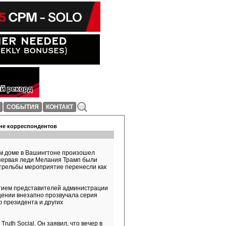
СОБЫТИЯ
КОНТАКТ
ине корреспондентов
м доме в Вашингтоне произошел
 первая леди Мелания Трамп были
трельбы мероприятие перенесли как
астием представителей администрации
щении внезапно прозвучала серия
 президента и других
uth Social. Он заявил, что вечер в