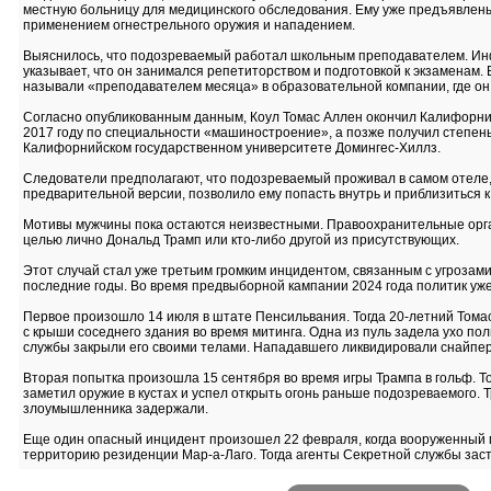
местную больницу для медицинского обследования. Ему уже предъявлены
применением огнестрельного оружия и нападением.
Выяснилось, что подозреваемый работал школьным преподавателем. Инф
указывает, что он занимался репетиторством и подготовкой к экзаменам. 
называли «преподавателем месяца» в образовательной компании, где он
Согласно опубликованным данным, Коул Томас Аллен окончил Калифорний
2017 году по специальности «машиностроение», а позже получил степень
Калифорнийском государственном университете Домингес-Хиллз.
Следователи предполагают, что подозреваемый проживал в самом отеле, 
предварительной версии, позволило ему попасть внутрь и приблизиться 
Мотивы мужчины пока остаются неизвестными. Правоохранительные орган
целью лично Дональд Трамп или кто-либо другой из присутствующих.
Этот случай стал уже третьим громким инцидентом, связанным с угрозами
последние годы. Во время предвыборной кампании 2024 года политик уж
Первое произошло 14 июля в штате Пенсильвания. Тогда 20-летний Томас
с крыши соседнего здания во время митинга. Одна из пуль задела ухо пол
службы закрыли его своими телами. Нападавшего ликвидировали снайпе
Вторая попытка произошла 15 сентября во время игры Трампа в гольф. Т
заметил оружие в кустах и успел открыть огонь раньше подозреваемого. Т
злоумышленника задержали.
Еще один опасный инцидент произошел 22 февраля, когда вооруженный 
территорию резиденции Мар-а-Лаго. Тогда агенты Секретной службы зас