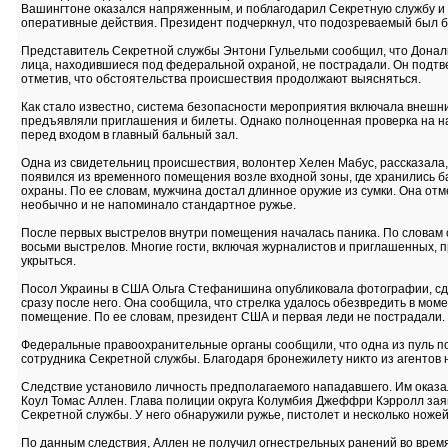
Вашингтоне оказался напряженным, и поблагодарил Секретную службу и
оперативные действия. Президент подчеркнул, что подозреваемый был 
Представитель Секретной службы Энтони Гульельми сообщил, что Донал
лица, находившиеся под федеральной охраной, не пострадали. Он подтв
отметив, что обстоятельства происшествия продолжают выясняться.
Как стало известно, система безопасности мероприятия включала внешний
предъявляли приглашения и билеты. Однако полноценная проверка на н
перед входом в главный бальный зал.
Одна из свидетельниц происшествия, волонтер Хелен Мабус, рассказала
появился из временного помещения возле входной зоны, где хранились б
охраны. По ее словам, мужчина достал длинное оружие из сумки. Она отм
необычно и не напоминало стандартное ружье.
После первых выстрелов внутри помещения началась паника. По словам о
восьми выстрелов. Многие гости, включая журналистов и приглашенных, 
укрыться.
Посол Украины в США Ольга Стефанишина опубликовала фотографии, сд
сразу после него. Она сообщила, что стрелка удалось обезвредить в моме
помещение. По ее словам, президент США и первая леди не пострадали.
Федеральные правоохранительные органы сообщили, что одна из пуль п
сотрудника Секретной службы. Благодаря бронежилету никто из агентов 
Следствие установило личность предполагаемого нападавшего. Им оказ
Коул Томас Аллен. Глава полиции округа Колумбия Джеффри Кэрролл заяв
Секретной службы. У него обнаружили ружье, пистолет и несколько ножей
По данным следствия, Аллен не получил огнестрельных ранений во время