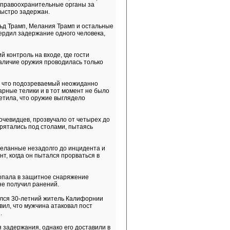
 правоохранительные органы за
быстро задержан.
ьд Трамп, Мелания Трамп и остальные
ердил задержание одного человека,
 контроль на входе, где гости
аличие оружия проводилась только
, что подозреваемый неожиданно
арные телики и в тот момент не было
етила, что оружие выглядело
чевидцев, прозвучало от четырех до
прятались под столами, пытаясь
еланные незадолго до инцидента и
нт, когда он пытался прорваться в
опала в защитное снаряжение
не получил ранений.
ался 30-летний житель Калифорнии
ил, что мужчина атаковал пост
.
 задержания, однако его доставили в