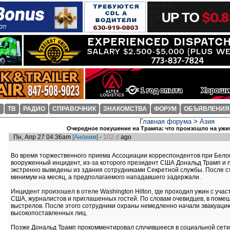
И
ТВ
РАДИО
СПРАВОЧНИК
ЗНАКОМСТВА
ФОРУМ
ОБЪЯВЛЕНИЯ
Главная форума
>
Азия
Очередное покушение на Трампа: что произошло на уж
Пн, Апр 27 04:36am
[Аноним]
-
102 d
ago
Во время торжественного приема Ассоциации корреспондентов при Бело
вооруженный инцидент, из-за которого президент США Дональд Трамп и
экстренно выведены из здания сотрудниками Секретной службы. После с
минимум на месяц, а предполагаемого нападавшего задержали.
Инцидент произошел в отеле Washington Hilton, где проходил ужин с уч
США, журналистов и приглашенных гостей. По словам очевидцев, в поме
выстрелов. После этого сотрудники охраны немедленно начали эвакуацию
высокопоставленных лиц.
Позже Дональд Трамп прокомментировал случившееся в социальной сети Tr