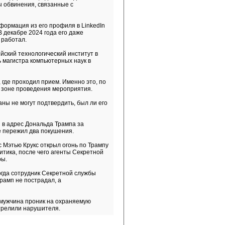
 обвинения, связанные с
ормация из его профиля в LinkedIn
В декабре 2024 года его даже
 работал.
ский технологический институт в
 магистра компьютерных наук в
где проходил прием. Именно это, по
к зоне проведения мероприятия.
ы не могут подтвердить, был ли его
 в адрес Дональда Трампа за
е пережил два покушения.
 Мэтью Крукс открыл огонь по Трампу
итика, после чего агенты Секретной
ры.
огда сотрудник Секретной службы
рамп не пострадал, а
мужчина проник на охраняемую
трелили нарушителя.