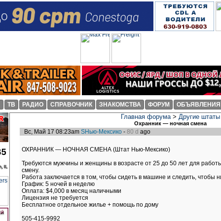
И
ТВ
РАДИО
СПРАВОЧНИК
ЗНАКОМСТВА
ФОРУМ
ОБЪЯВЛЕНИЯ
Главная форума
>
Другие штаты
Охранник — ночная смена
Вс, Май 17 08:23am
SНью-Мексико
-
80 d
ago
ОХРАННИК — НОЧНАЯ СМЕНА (Штат Нью-Мексико)
Требуются мужчины и женщины в возрасте от 25 до 50 лет для работы
смену.
Работа заключается в том, чтобы сидеть в машине и следить, чтобы ни
График: 5 ночей в неделю
Оплата: $4,000 в месяц наличными
Лицензия не требуется
Бесплатное отдельное жилье + помощь по дому
505-415-9992