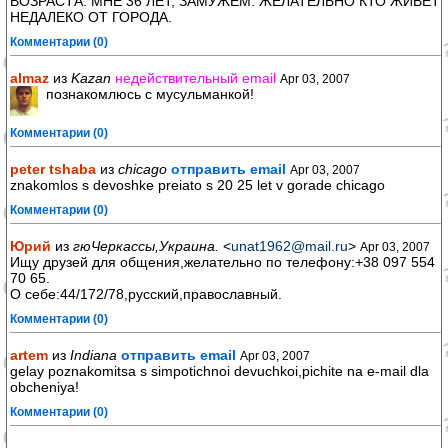
ВОЗРАСТА. МНЕ 36 ЛЕТ, ЗАМУЖЕМ. ЖЕЛАТЕЛЬНО КТО ЖИВЕТ
НЕДАЛЕКО ОТ ГОРОДА.
Комментарии (0)
almaz
из
Kazan
недействительный email
Apr 03, 2007
познакомлюсь с мусульманкой!
Комментарии (0)
peter tshaba
из
chicago
отправить email
Apr 03, 2007
znakomlos s devoshke preiato s 20 25 let v gorade chicago
Комментарии (0)
Юрий
из
гюЧеркассы,Украина.
<
unat1962@mail.ru
>
Apr 03, 2007
Ищу друзей для общения,желательно по телефону:+38 097 554
70 65.
О себе:44/172/78,русский,православный.
Комментарии (0)
artem
из
Indiana
отправить email
Apr 03, 2007
gelay poznakomitsa s simpotichnoi devuchkoi,pichite na e-mail dla
obcheniya!
Комментарии (0)