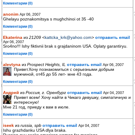
Комментарии (0)
anonim
Apr 06, 2007
Ghelayu poznakomitsya s mughchinoi ot 35 -40
Комментарии (0)
Ekaterina
из
21209
<
kattcka_krk@yahoo.com
>
отправить email
Apr 06, 2007
Sro4no!!! Ishy fiktivnii brak s grajdaninom USA. Oplaty garantiryu.
Комментарии (0)
alevtyna
из
Prospect Heights, IL
отправить email
Apr 06, 2007
Привет.Хочу познакомиться с серьезными добрым
мужчиной, от45 до 55 лет- мне 43 года.
Комментарии (0)
Андрей
из
Россия, г. Оренбург
отправить email
Apr 04, 2007
Привет всем! Хочу найти в Чикаго девушку, симпатичную и
интересную!
Мне 21 год, приеду к вам в июле.
Комментарии (0)
iseek
из
russia, spb
отправить email
Apr 04, 2007
Ishu grazhdanku USA dlya braka.