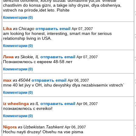
sereznix otnohenii, xochy sozdat' domashnii yut,bit' vmeste
chastlivim do konsa gizni, a takge ishy dryzei, dlya obsheniya,
vstrech na prirode,idet leto. Pishite
Комментарии (0)
Lika
из
Chicago
отправить email
Apr 07, 2007
am looking for honest, interesting, smart man for serious
relationship living in USA.
Комментарии (0)
Лина
из
Skokie, IL
отправить email
Apr 07, 2007
Познакомлюсь с евреем 48-58 лет
Комментарии (0)
max
из
45044
отправить email
Apr 06, 2007
mne 40 let jivy v OH, ishu devyshky dlya nezabivaemix vstrech`
Комментарии (0)
iz wheelinga
из
IL
отправить email
Apr 06, 2007
познакомлюсь с evreikoi!
Комментарии (0)
Nigora
из
Uzbekistan.Tashkent
Apr 06, 2007
Hochu nayti druzey! Otvehu na vse pisma