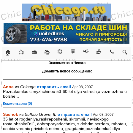
💞
💬
📢
🎪
📞
🏠
📺
📻
📚
🔍
Знакомства в Чикаго
Добавить новое сообщение:
Anna
из
Chicago
отправить email
Apr 08, 2007
Poznakomluc c myzhchinou 53-60 let dlya vstrech,a vozmozhno u
bolshe...
Комментарии (0)
Sashok
из
Buffalo Grove, IL
отправить email
Apr 08, 2007
35 let ot rogdeniya,raskreposhenii, skromnii, nevisokogo
rosta,obshitel'nii`, dobroporyadochnim, s dobrim serdem, rabotau,
osobix vrednix privichek neimeu, gragdanin,poznakomlus' dlya