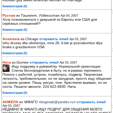
Russian guy seeks american woman for marriage.
Комментарии (0)
Рустам
из
Ташкент, Узбекистан
Apr 04, 2007
Хочу познакомиться с девушкой из Европы или США для
серёзных отношений!!!
Комментарии (0)
Anastasia
из
Chicago
отправить email
Apr 03, 2007
Ishu druzey dlia obsheniya, mne 26. A tak je poznakomlus dlya
braka s grazdaninom USA.
Комментарии (0)
Ната
из
Gurnee
отправить email
Apr 03, 2007
Ищу подружку и руммейтку. Нормальной ориентации.
Слегка беспорядочная в быту, но в рамках терпимого.
Помогу с работой, устрою, позабочусь, подвезу. Творческая
личность, требовательная, но не занудная, просто ищу общения
на своем уровне. Пишу, рисую, пою. Крестиком вшиваю, но не
охота. Пишите-звоните. 224-622-6830. Ната.
Комментарии (0)
АНЖЕЛА
из
ЧИКАГО
<
boginiab@yandex.ru
>
отправить email
Apr 03, 2007
НЕДАВНО В ЧИКАГО,ИЩУ ПОДРУГ ДЛЯ ОБЩЕНИЯ МОЕГО