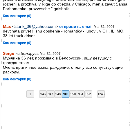
rozhenija prozhival v Rige do ot'ezda v Chicago, menja zavut Sahsa
Parhomenko, prozvesche " gaishnik"
Комментарии (0)
Max
<
starik_36@yahoo.com
>
отправить email
Mar 31, 2007
devchata privet ! ishu obshenie - romantiky - lubov`. v OH, IL, MO.
38 let truck driver
Комментарии (0)
Serge
из
Беларусь
Mar 31, 2007
Мужчина 36 лет, проживаю в Белоруссии, ищу девушку с
гражданством.
Очень приличное вознаграждение, оплачу все сопутствующие
расходы.
Комментарии (0)
1
...
946
947
948
949
950
951
952
...
1243