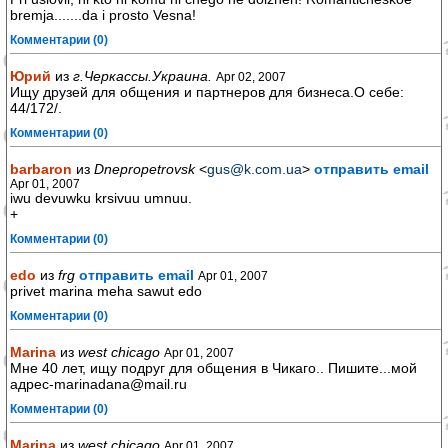
bremja.......da i prosto Vesna!
Комментарии (0)
Юрий
из
г.Черкассы.Украина.
Apr 02, 2007
Ищу друзей для общения и партнеров для бизнеса.О себе:
44/172/.
Комментарии (0)
barbaron
из
Dnepropetrovsk
<
gus@k.com.ua
>
отправить email
Apr 01, 2007
iwu devuwku krsivuu umnuu.
+
Комментарии (0)
edo
из
frg
отправить email
Apr 01, 2007
privet marina meha sawut edo
Комментарии (0)
Marina
из
west chicago
Apr 01, 2007
Мне 40 лет, ищу подруг для общения в Чикаго.. Пишите...мой
адрес-marinadana@mail.ru
Комментарии (0)
Marina
из
west chicago
Apr 01, 2007