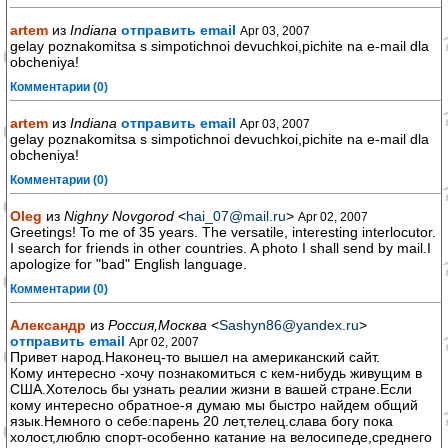
artem
из
Indiana
отправить email
Apr 03, 2007
gelay poznakomitsa s simpotichnoi devuchkoi,pichite na e-mail dla
obcheniya!
Комментарии (0)
artem
из
Indiana
отправить email
Apr 03, 2007
gelay poznakomitsa s simpotichnoi devuchkoi,pichite na e-mail dla
obcheniya!
Комментарии (0)
Oleg
из
Nighny Novgorod
<
hai_07@mail.ru
>
Apr 02, 2007
Greetings! To me of 35 years. The versatile, interesting interlocutor.
I search for friends in other countries. A photo I shall send by mail.I
apologize for "bad" English language.
Комментарии (0)
Александр
из
Россия,Москва
<
Sashyn86@yandex.ru
>
отправить email
Apr 02, 2007
Привет народ.Наконец-то вышел на американский сайт.
Кому интересно -хочу познакомиться с кем-нибудь живущим в
США.Хотелось бы узнать реалии жизни в вашей стране.Если
кому интересно обратное-я думаю мы быстро найдем общий
язык.Немного о себе:парень 20 лет,телец.слава богу пока
холост,люблю спорт-особенно катание на велосипеде,среднего