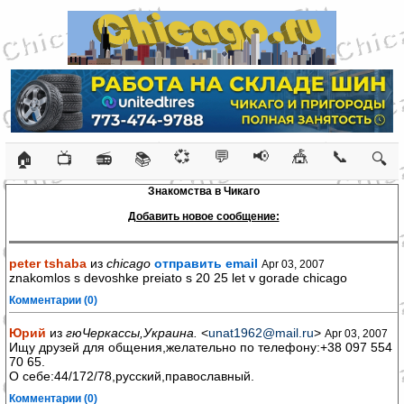
💞
💬
📢
🎪
📞
🏠
📺
📻
📚
🔍
Знакомства в Чикаго
Добавить новое сообщение:
peter tshaba
из
chicago
отправить email
Apr 03, 2007
znakomlos s devoshke preiato s 20 25 let v gorade chicago
Комментарии (0)
Юрий
из
гюЧеркассы,Украина.
<
unat1962@mail.ru
>
Apr 03, 2007
Ищу друзей для общения,желательно по телефону:+38 097 554
70 65.
О себе:44/172/78,русский,православный.
Комментарии (0)