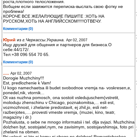
роста,плотного телосложения.
Вобщем если завяжится переписка-выслать свою фотку не
проблема!
КОРОЧЕ ВСЕ ЖЕЛАЛУЮЩИЕ ПИШИТЕ :ХОТЬ НА
РУССКОМ,ХОТЬ НА АНГЛИЙССКОМ!!!!!ОТВЕЧУ.
Комментарии (0)
Юрий
из
г.Черкассы.Украина.
Apr 02, 2007
Ищу друзей для общения и партнеров для бизнеса.О
себе:44/172/.
Тел:+38 096 554 70 65.
Комментарии (0)
.....
Apr 02, 2007
Dorogie Muzhchiny!!!
Est, predlozhenie k Vam!
U kogo namechaetsa ili budet svobodnoe vremja na- voskresen,e,
ponedel,nik, vtornik...
Ot vas nuzhna pomosch, ona sostoit vsledujuschem(vstretit,
moloduju zhenschinu v Chicago, poznakomitsa,... esli est,
vozmozhnost, i zhelanie predostavit, ej zhil,jo, esli net-
razberjotes,.....provesti vmeste vremja, (muzei, kino, teatr,
magaziny i dr.)
Pozhalusta, o sebe ne mnogo informatsii i tel. dlja svjazi. Muzhchina
dolzhen byt, sostojatel,nym, ne zavisimym, sostojavshimsja, foto pri
zhelanii na obmen.
Pri uslovii, ni kto ni komu ni chego ne dolzhen! Romanticheskoe