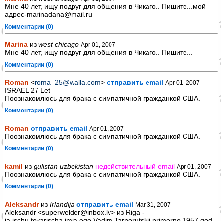
Мне 40 лет, ищу подруг для общения в Чикаго.. Пишите...мой
адрес-marinadana@mail.ru
Комментарии (0)
Marina
из
west chicago
Apr 01, 2007
Мне 40 лет, ищу подруг для общения в Чикаго.. Пишите...
Комментарии (0)
Roman
<
roma_25@walla.com
>
отправить email
Apr 01, 2007
ISRAEL 27 Let
Поознакомлюсь для брака с симпатичной гражданкой США.
Комментарии (0)
Roman
отправить email
Apr 01, 2007
Поознакомлюсь для брака с симпатичной гражданкой США.
Комментарии (0)
kamil
из
gulistan uzbekistan
недействительный email
Apr 01, 2007
Поознакомлюсь для брака с симпатичной гражданкой США.
Комментарии (0)
Aleksandr
из
Irlandija
отправить email
Mar 31, 2007
Aleksandr <superwelder@inbox.lv> из Riga -
ja ischu tovarischa imja ego Vadim Tarnorutskij primerno 1957 god