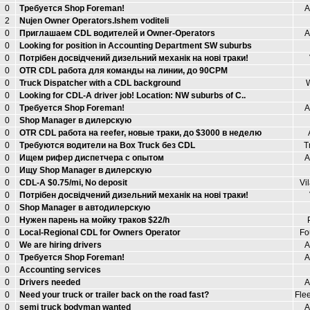
0
Требуется Shop Foreman!
А
2
Nujen Owner Operators.Ishem voditeli
0
Приглашаем CDL водителей и Owner-Operators
А
0
Looking for position in Accounting Department SW suburbs
0
Потрібен досвідчений дизельний механік на нові траки!
0
OTR CDL работа для команды на линии, до 90CPM
0
Truck Dispatcher with a CDL background
W
0
Looking for CDL-A driver job! Location: NW suburbs of C..
0
Требуется Shop Foreman!
А
0
Shop Manager в дилерскую
0
OTR CDL работа на reefer, новые траки, до $3000 в неделю
0
Требуются водители на Box Truck без CDL
T
0
Ищем рифер диспетчера с опытом
А
0
Ищу Shop Manager в дилерскую
0
CDL-A $0.75/mi, No dероsit
Vi
0
Потрібен досвідчений дизельний механік на нові траки!
0
Shop Manager в автодилерскую
0
Нужен парень на мойку траков $22/h
0
Local-Regional CDL for Owners Operator
Fo
0
We are hiring drivers
А
0
Требуется Shop Foreman!
А
0
Accounting services
0
Drivers needed
А
0
Need your truck or trailer back on the road fast?
Flee
0
semi truck bodyman wanted
А