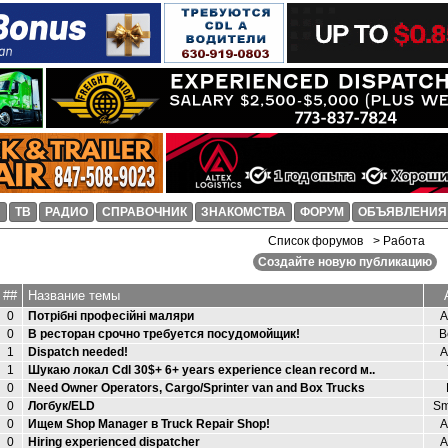
И
ТВ
РАДИО
СПРАВОЧНИК
ЗНАКОМСТВА
ФОРУМ
ОБЪЯВЛЕНИЯ
Список форумов
> Работа
Создайте новую публикацию
##
Название темы
0
Потрібні професійні маляри
А
0
В ресторан срочно требуется посудомойщик!
B
1
Dispatch needed!
А
1
Шукаю локал Cdl 30$+ 6+ years experience clean record м..
0
Need Owner Operators, Cargo/Sprinter van and Box Trucks
0
Логбук/ELD
Sm
0
Ищем Shop Manager в Truck Repair Shop!
А
0
Hiring experienced dispatcher
А