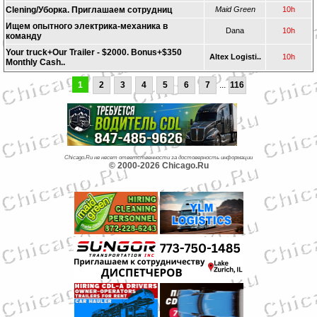
Clening/Уборка. Приглашаем сотрудниц
Maid Green
10h
Ищем опытного электрика-механика в
Dana
10h
команду
Your truck+Our Trailer - $2000. Bonus+$350
Altex Logisti..
10h
Monthly Cash..
1
2
3
4
5
6
7
...
116
Chicago.Ru не несет ответственности за достоверность информации
© 2000-2026 Chicago.Ru