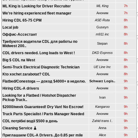
ML King is Looking for Driver Recruiter
ML King
7h
We're hiring experienced fleet manager
Аноним
7h
Hiring CDL 65-75 CPM
ASE-Ruta
8h
Local job
Guseyn
8h
Оффис-Ассестант
m911 inc
8h
​Требуются водители CDL для работы по
Stepan
8h
Midwest 200..
CDL drivers needed. Long loads to West !
DKD Express
8h
Big $ CDL na West
Аноним
8h
Semi-Truck Electrical Diagnostic Technician
UE Line Inc
8h
Kto xochet zarabotat? CDL
Аноним
8h
Flatbed/Conestoga — доход $4000+ в неделю.
Schwarz Logis..
9h
Hiring CDL-A drivers
Аноним
9h
Looking for a Flatbed / Hotshot Dispatcher
Ivan
9h
Pickup Truck..
$2000/week Guaranteed! Dry Van! No Escrow!
Kangaroo
9h
Truck Parts Specialist / Parts Manager Needed
Аноним
9h
CDL потрібні водії $500 в день
Zahid trans I..
9h
Cleaning Service 🧹
Anna
9h
Приглашаем CDL-A Drivers. До 0.85 per mile
Alice
9h