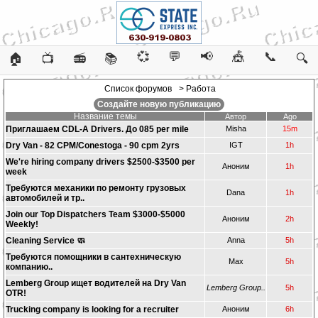
💞
💬
📢
🎪
📞
🏠
📺
📻
📚
🔍
Список форумов
> Работа
Создайте новую публикацию
Название темы
Автор
Ago
Приглашаем CDL-A Drivers. До 085 per mile
Misha
15m
Dry Van - 82 CPM/Conestoga - 90 cpm 2yrs
IGT
1h
We're hiring company drivers $2500-$3500 per
Аноним
1h
week
Требуются механики по ремонту грузовых
Dana
1h
автомобилей и тр..
Join our Top Dispatchers Team $3000-$5000
Аноним
2h
Weekly!
Cleaning Service 🧼
Anna
5h
Требуются помощники в сантехническую
Max
5h
компанию..
Lemberg Group ищет водителей на Dry Van
Lemberg Group..
5h
OTR!
Trucking company is looking for a recruiter
Аноним
6h