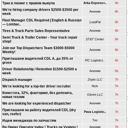
Трак в лизинг с правом выкупа
Arka Express<..
6h
We're hiring company drivers $2500-$3500 per
Аноним
6h
week
Fleet Manager CDL Required | English & Russian
LoadPal
6h
— Lombar..
Tires & Truck Parts Sales Representative
Аноним
6h
Semi Truck & Trailer Center - Your truck repair
ST&T Center
6h
shop!
Join our Top Dispatchers Team $3000-$5000
Аноним
6h
Weekly!
Приглашаем водителей CDL A, до 35% от
PIC Logistics..
6h
gross
Driver Relationship / Retention $1500-$2500 a
Аноним
6h
week
Dispatch manager
Zepto LLC
7h
We're looking for a top-tier driver recruiter
Nick
7h
Конестога, 32%, факторинг, без депозита,
Glorim LLC
7h
новая техник
We are looking for experienced dispatcher
Аноним
7h
Приглашаем на работу водителей CDL (dry
Pava Logistic..
7h
van, reefer)
Ищем менеджера по запчастям
Tim
7h
Be Owner Operator today ! Trucks na Vyplatu !
Аноним
7h