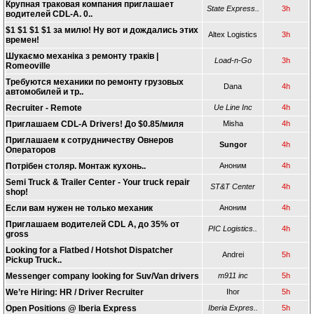
Крупная траковая компания приглашает
State Express..
3h
водителей CDL-A. 0..
$1 $1 $1 $1 за милю! Ну вот и дождались этих
Altex Logistics
3h
времен!
Шукаємо механіка з ремонту траків |
Load-n-Go
3h
Romeoville
Требуются механики по ремонту грузовых
Dana
4h
автомобилей и тр..
Recruiter - Remote
Ue Line Inc
4h
Приглашаем CDL-A Drivers! До $0.85/миля
Misha
4h
Приглашаем к сотрудничеству Овнеров
Sungor
4h
Операторов
Потрібен столяр. Монтаж кухонь..
Аноним
4h
Semi Truck & Trailer Center - Your truck repair
ST&T Center
4h
shop!
Если вам нужен не только механик
Аноним
4h
Приглашаем водителей CDL A, до 35% от
PIC Logistics..
4h
gross
Looking for a Flatbed / Hotshot Dispatcher
Andrei
5h
Pickup Truck..
Messenger company looking for Suv/Van drivers
m911 inc
5h
We’re Hiring: HR / Driver Recruiter
Ihor
5h
Open Positions @ Iberia Express
Iberia Expres..
5h