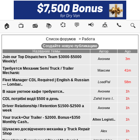
💞
💬
📢
🎪
📞
🏠
📺
📻
📚
🔍
Список форумов
> Работа
Создайте новую публикацию
Название темы
Автор
Ago
Join our Top Dispatchers Team $3000-$5000
Аноним
3m
Weekly!
Требуется Механик Semi Truck / Trailer
Максим
41m
Mechanic
Fleet Manager CDL Required | English & Russian
LoadPal
58m
— Lombar..
В наше уютное кафе требуются..
Аноним
1h
CDL потрібні водії $500 в день
Zahid trans I..
1h
Driver Relationship / Retention $1500-$2500 a
Аноним
1h
week
Your truck+Our Trailer - $2000. Bonus+$350
Altex Logisti..
1h
Monthly Cash..
Шукаємо досвідченого механіка у Truck Repair
Alex
1h
Shop