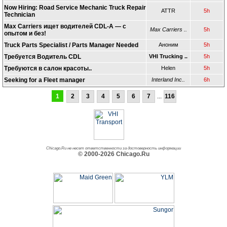
Now Hiring: Road Service Mechanic Truck Repair
ATTR
5h
Technician
Max Carriers ищет водителей CDL-A — с
Max Carriers ..
5h
опытом и без!
Truck Parts Specialist / Parts Manager Needed
Аноним
5h
Требуется Водитель CDL
VHI Trucking ..
5h
Требуются в салон красоты..
Helen
5h
Seeking for a Fleet manager
Interland Inc..
6h
1
2
3
4
5
6
7
...
116
Chicago.Ru не несет ответственности за достоверность информации
© 2000-2026 Chicago.Ru