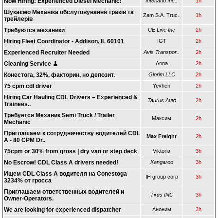
Now Hiring: Experienced Diesel Mechanic!
Interland Inc..
1h
Шукаємо Механіка обслуговування траків та
Zam S.A. Truc..
1h
трейлерів
Требуются механики
UE Line Inc
2h
Hiring Fleet Coordinator - Addison, IL 60101
IGT
2h
Experienced Recruiter Needed
Avis Transpor..
2h
Cleaning Service 🧹
Anna
2h
Конестога, 32%, факторин, но депозит.
Glorim LLC
2h
75 cpm cdl driver
Yevhen
2h
Hiring Car Hauling CDL Drivers – Experienced &
Taurus Auto
2h
Trainees..
Требуется Механик Semi Truck / Trailer
Максим
2h
Mechanic
Приглашаем к сотрудничеству водителей CDL
Max Freight
2h
A - 80 CPM Dr..
75cpm or 30% from gross | dry van or step deck
Viktoria
3h
No Escrow! CDL Class A drivers needed!
Kangaroo
3h
Ищем CDL Class A водителя на Conestoga
IH group corp
3h
3234% от гросса
Приглашаем ответственных водителей и
Tirus INC
3h
Owner-Operators.
We are looking for experienced dispatcher
Аноним
3h