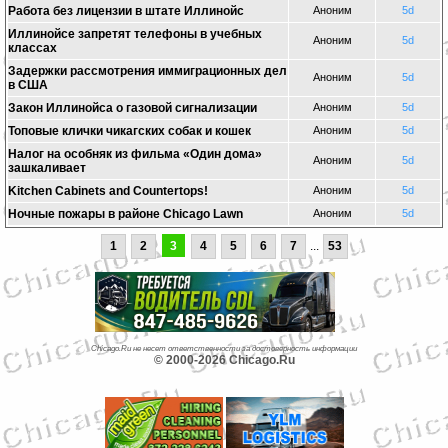
Работа без лицензии в штате Иллинойс
Аноним
5d
Иллинойсе запретят телефоны в учебных
Аноним
5d
классах
Задержки рассмотрения иммиграционных дел
Аноним
5d
в США
Закон Иллинойса о газовой сигнализации
Аноним
5d
Топовые клички чикагских собак и кошек
Аноним
5d
Налог на особняк из фильма «Один дома»
Аноним
5d
зашкаливает
Kitchen Cabinets and Countertops!
Аноним
5d
Ночные пожары в районе Chicago Lawn
Аноним
5d
1
2
3
4
5
6
7
...
53
Chicago.Ru не несет ответственности за достоверность информации
© 2000-2026 Chicago.Ru