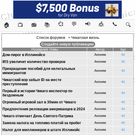
💞
💬
📢
🎪
📞
🏠
📺
📻
📚
🔍
Список форумов
> Чикагская жизнь
Создайте новую публикацию
Название темы
Автор
Ago
Дом-пирог в Иллинойсе
Аноним
4d
IRS увеличит количество проверок
Аноним
4d
Прекращение пособий для нелегальных
Аноним
4d
иммигрантов
Чикагский вор забыл ID на месте
Аноним
4d
преступления
Первый в истории Чикаго инспектор по
Аноним
4d
бездомным
Огромный игровой зал в 30мин от Чикаго
Аноним
4d
Предпочтения релокации американцев в 2024
Аноним
4d
Чикаго отмечает День Святого Патрика
Аноним
4d
3амена налога на топливо платой за пробег
Аноним
4d
Налог для миллионеров в штате Иллинойс
Аноним
4d