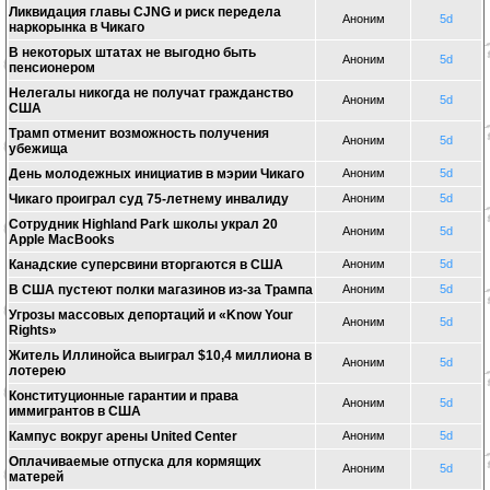
Ликвидация главы CJNG и риск передела
Аноним
5d
наркорынка в Чикаго
В некоторых штатах не выгодно быть
Аноним
5d
пенсионером
Нелегалы никогда не получат гражданство
Аноним
5d
США
Трамп отменит возможность получения
Аноним
5d
убежища
День молодежных инициатив в мэрии Чикаго
Аноним
5d
Чикаго проиграл суд 75-летнему инвалиду
Аноним
5d
Сотрудник Highland Park школы украл 20
Аноним
5d
Apple MacBooks
Канадские суперсвини вторгаются в США
Аноним
5d
В США пустеют полки магазинов из-за Трампа
Аноним
5d
Угрозы массовых депортаций и «Know Your
Аноним
5d
Rights»
Житель Иллинойса выиграл $10,4 миллиона в
Аноним
5d
лотерею
Конституционные гарантии и права
Аноним
5d
иммигрантов в США
Кампус вокруг арены United Center
Аноним
5d
Оплачиваемые отпуска для кормящих
Аноним
5d
матерей