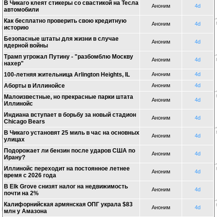
В Чикаго клеят стикеры со свастикой на Тесла
Аноним
4d
автомобили
Как бесплатно проверить свою кредитную
Аноним
4d
историю
Безопасные штаты для жизни в случае
Аноним
4d
ядерной войны
Трамп угрожал Путину - "разбомблю Москву
Аноним
4d
нахер"
100-летняя жительница Arlington Heights, IL
Аноним
4d
Аборты в Иллинойсе
Аноним
4d
Малоизвестные, но прекрасные парки штата
Аноним
4d
Иллинойс
Индиана вступает в борьбу за новый стадион
Аноним
4d
Chicago Bears
В Чикаго установят 25 миль в час на основных
Аноним
4d
улицах
Подорожает ли бензин после ударов США по
Аноним
4d
Ирану?
Иллинойс переходит на постоянное летнее
Аноним
4d
время с 2026 года
В Elk Grove снизят налог на недвижимость
Аноним
4d
почти на 2%
Калифорнийская армянская ОПГ украла $83
Аноним
4d
млн у Амазона