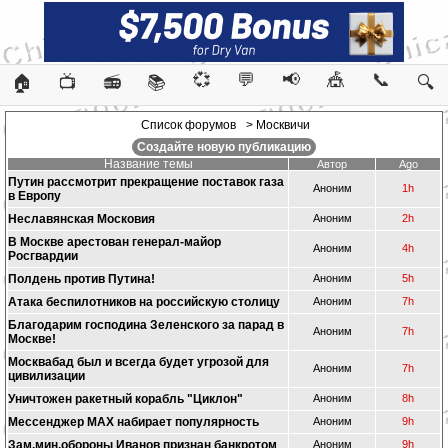
💞
💬
📢
🎪
📞
🏠
📺
📻
📚
🔍
Список форумов
> Москвичи
Создайте новую публикацию
Название темы
Автор
Ago
Путин рассмотрит прекращение поставок газа
Аноним
1h
в Европу
Неславянская Московия
Аноним
2h
В Москве арестован генерал-майор
Аноним
4h
Росгвардии
Полдень против Путина!
Аноним
5h
Атака беспилотников на российскую столицу
Аноним
7h
Благодарим господина Зеленского за парад в
Аноним
7h
Москве!
Москвабад был и всегда будет угрозой для
Аноним
7h
цивилизации
Уничтожен ракетный корабль "Циклон"
Аноним
8h
Мессенджер MAX набирает популярность
Аноним
9h
Зам.мин.обороны Иванов признан банкротом
Аноним
9h