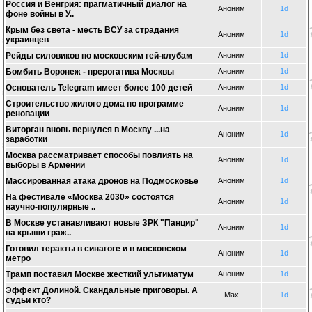
Россия и Венгрия: прагматичный диалог на
Аноним
1d
фоне войны в У..
Крым без света - месть ВСУ за страдания
Аноним
1d
украинцев
Рейды силовиков по московским гей-клубам
Аноним
1d
Бомбить Воронеж - прерогатива Москвы
Аноним
1d
Основатель Telegram имеет более 100 детей
Аноним
1d
Строительство жилого дома по программе
Аноним
1d
реновации
Виторган вновь вернулся в Москву ...на
Аноним
1d
заработки
Москва рассматривает способы повлиять на
Аноним
1d
выборы в Армении
Массированная атака дронов на Подмосковье
Аноним
1d
На фестивале «Москва 2030» состоятся
Аноним
1d
научно-популярные ..
В Москве устанавливают новые ЗРК "Панцир"
Аноним
1d
на крыши граж..
Готовил теракты в синагоге и в московском
Аноним
1d
метро
Трамп поставил Москве жесткий ультиматум
Аноним
1d
Эффект Долиной. Скандальные приговоры. А
Max
1d
судьи кто?