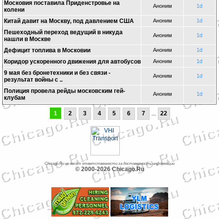
Московия поставила Приденстровье на
Аноним
1d
колени
Китай давит на Москву, под давлением США
Аноним
1d
Пешеходный переход ведущий в никуда
Аноним
1d
нашли в Москве
Дефицит топлива в Московии
Аноним
1d
Коридор ускоренного движения для автобусов
Аноним
1d
9 мая без бронетехники и без связи -
Аноним
1d
результат войны с ..
Полиция провела рейды московским гей-
Аноним
1d
клубам
1
2
3
4
5
6
7
...
22
Chicago.Ru не несет ответственности за достоверность информации
© 2000-2026 Chicago.Ru