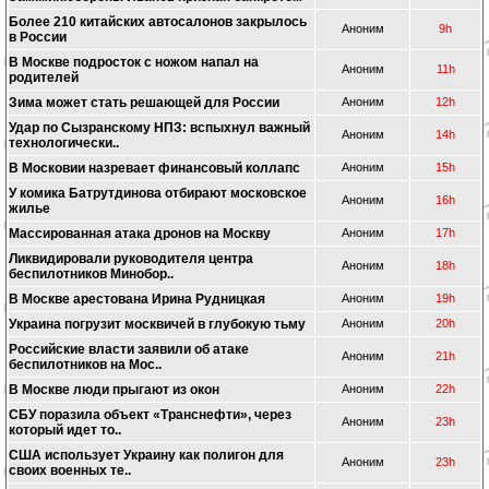
Более 210 китайских автосалонов закрылось
Аноним
9h
в России
В Москве подросток с ножом напал на
Аноним
11h
родителей
Зима может стать решающей для России
Аноним
12h
Удар по Сызранскому НПЗ: вспыхнул важный
Аноним
14h
технологически..
В Московии назревает финансовый коллапс
Аноним
15h
У комика Батрутдинова отбирают московское
Аноним
16h
жилье
Массированная атака дронов на Москву
Аноним
17h
Ликвидировали руководителя центра
Аноним
18h
беспилотников Минобор..
В Москве арестована Ирина Рудницкая
Аноним
19h
Украина погрузит москвичей в глубокую тьму
Аноним
20h
Российские власти заявили об атаке
Аноним
21h
беспилотников на Мос..
В Москве люди прыгают из окон
Аноним
22h
СБУ поразила объект «Транснефти», через
Аноним
23h
который идет то..
США использует Украину как полигон для
Аноним
23h
своих военных те..