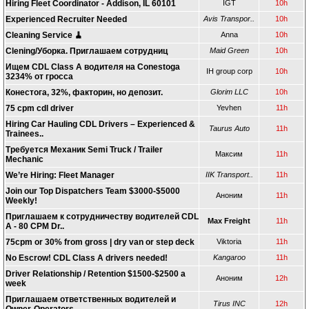
Hiring Fleet Coordinator - Addison, IL 60101
IGT
10h
Experienced Recruiter Needed
Avis Transpor..
10h
Cleaning Service 🧹
Anna
10h
Clening/Уборка. Приглашаем сотрудниц
Maid Green
10h
Ищем CDL Class A водителя на Conestoga
IH group corp
10h
3234% от гросса
Конестога, 32%, факторин, но депозит.
Glorim LLC
10h
75 cpm cdl driver
Yevhen
11h
Hiring Car Hauling CDL Drivers – Experienced &
Taurus Auto
11h
Trainees..
Требуется Механик Semi Truck / Trailer
Максим
11h
Mechanic
We’re Hiring: Fleet Manager
IIK Transport..
11h
Join our Top Dispatchers Team $3000-$5000
Аноним
11h
Weekly!
Приглашаем к сотрудничеству водителей CDL
Max Freight
11h
A - 80 CPM Dr..
75cpm or 30% from gross | dry van or step deck
Viktoria
11h
No Escrow! CDL Class A drivers needed!
Kangaroo
11h
Driver Relationship / Retention $1500-$2500 a
Аноним
12h
week
Приглашаем ответственных водителей и
Tirus INC
12h