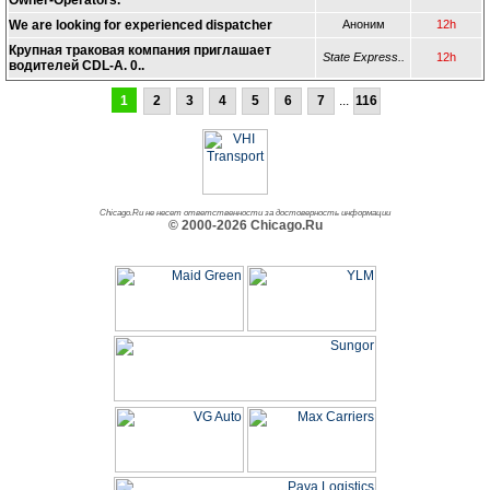
Owner-Operators.
We are looking for experienced dispatcher
Аноним
12h
Крупная траковая компания приглашает
State Express..
12h
водителей CDL-A. 0..
1
2
3
4
5
6
7
...
116
Chicago.Ru не несет ответственности за достоверность информации
© 2000-2026 Chicago.Ru