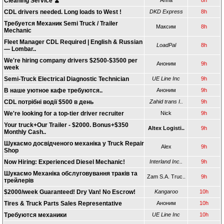
Cleaning Service 🧹
Anna
8h
CDL drivers needed. Long loads to West !
DKD Express
8h
Требуется Механик Semi Truck / Trailer
Максим
8h
Mechanic
Fleet Manager CDL Required | English & Russian
LoadPal
8h
— Lombar..
We're hiring company drivers $2500-$3500 per
Аноним
9h
week
Semi-Truck Electrical Diagnostic Technician
UE Line Inc
9h
В наше уютное кафе требуются..
Аноним
9h
CDL потрібні водії $500 в день
Zahid trans I..
9h
We're looking for a top-tier driver recruiter
Nick
9h
Your truck+Our Trailer - $2000. Bonus+$350
Altex Logisti..
9h
Monthly Cash..
Шукаємо досвідченого механіка у Truck Repair
Alex
9h
Shop
Now Hiring: Experienced Diesel Mechanic!
Interland Inc..
9h
Шукаємо Механіка обслуговування траків та
Zam S.A. Truc..
9h
трейлерів
$2000/week Guaranteed! Dry Van! No Escrow!
Kangaroo
10h
Tires & Truck Parts Sales Representative
Аноним
10h
Требуются механики
UE Line Inc
10h