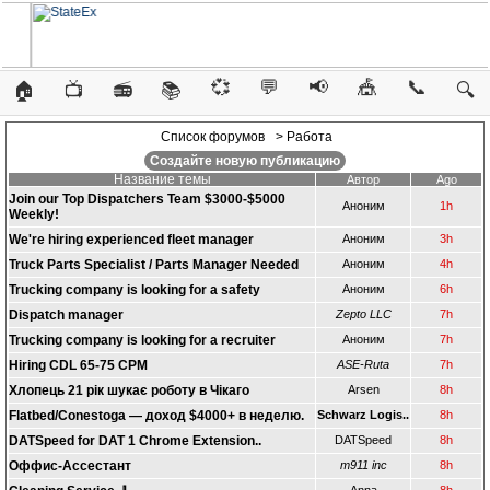
💞
💬
📢
🎪
📞
🏠
📺
📻
📚
🔍
Список форумов
> Работа
Создайте новую публикацию
Название темы
Автор
Ago
Join our Top Dispatchers Team $3000-$5000
Аноним
1h
Weekly!
We're hiring experienced fleet manager
Аноним
3h
Truck Parts Specialist / Parts Manager Needed
Аноним
4h
Trucking company is looking for a safety
Аноним
6h
Dispatch manager
Zepto LLC
7h
Trucking company is looking for a recruiter
Аноним
7h
Hiring CDL 65-75 CPM
ASE-Ruta
7h
Хлопець 21 рік шукає роботу в Чікаго
Arsen
8h
Flatbed/Conestoga — доход $4000+ в неделю.
Schwarz Logis..
8h
DATSpeed for DAT 1 Chrome Extension..
DATSpeed
8h
Оффис-Ассестант
m911 inc
8h