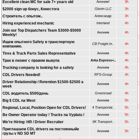
Excellent clean MC for sale 7+ years old
Аноним!
3h
$2000 sign up бонус, Конестога
Glorim LLC
3h
Строитель с опытом..
Александр
3h
Hiring experienced mechanic
Interland
4h
Join our Top Dispatchers Team $3000-$5000
Аноним
4h
Weekly!
Ищем опытного Safety в транспортную
CB Freight In..
4h
компанию.
Tires & Truck Parts Sales Representative
Аноним
4h
Трак в лизинг с правом выкупа
Arka Express<..
4h
Trucking company is looking for a safety
Аноним
4h
CDL Drivers Needed!
RFS-Group
4h
Driver Relationship / Retention $1500-$2500 a
Аноним
4h
week
CDL водитель $500/день
Greenroad
4h
Big $ CDL na West
Аноним
5h
Regional, Local, Position Open for CDL Drivers!
4 Transportat..
5h
Be Owner Operator today ! Trucks na Vyplatu !
Аноним
5h
We’re Hiring: HR / Driver Recruiter
IIK Transport..
5h
Приглашаем CDL drivers на постоянныйе
Аноним
5h
грузы v ND SD MT