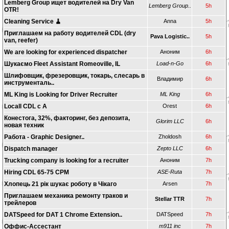
Lemberg Group ищет водителей на Dry Van
Lemberg Group..
5h
OTR!
Cleaning Service 🧹
Anna
5h
Приглашаем на работу водителей CDL (dry
Pava Logistic..
5h
van, reefer)
We are looking for experienced dispatcher
Аноним
6h
Шукаємо Fleet Assistant Romeoville, IL
Load-n-Go
6h
Шлифовщик, фрезеровщик, токарь, слесарь в
Владимир
6h
инструменталь..
ML King is Looking for Driver Recruiter
ML King
6h
Locall CDL c A
Orest
6h
Конестога, 32%, факторинг, без депозита,
Glorim LLC
6h
новая техник
Работа - Graphic Designer..
Zholdosh
6h
Dispatch manager
Zepto LLC
6h
Trucking company is looking for a recruiter
Аноним
7h
Hiring CDL 65-75 CPM
ASE-Ruta
7h
Хлопець 21 рік шукає роботу в Чікаго
Arsen
7h
Приглашаем механика ремонту траков и
Stellar TTR
7h
трейлеров
DATSpeed for DAT 1 Chrome Extension..
DATSpeed
7h
Оффис-Ассестант
m911 inc
7h