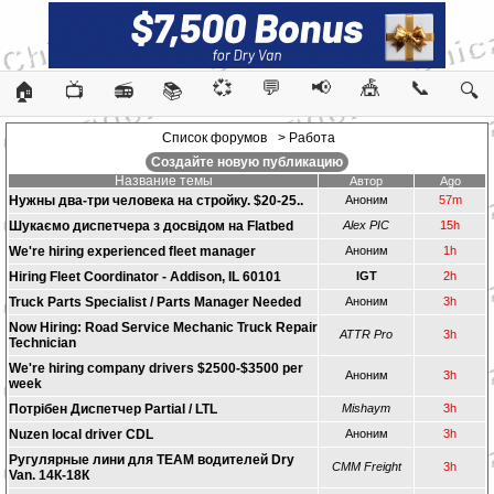
💞
💬
📢
🎪
📞
🏠
📺
📻
📚
🔍
Список форумов
> Работа
Создайте новую публикацию
Название темы
Автор
Ago
Нужны два-три человека на стройку. $20-25..
Аноним
57m
Шукаємо диспетчера з досвідом на Flatbed
Alex PIC
15h
We're hiring experienced fleet manager
Аноним
1h
Hiring Fleet Coordinator - Addison, IL 60101
IGT
2h
Truck Parts Specialist / Parts Manager Needed
Аноним
3h
Now Hiring: Road Service Mechanic Truck Repair
ATTR Pro
3h
Technician
We're hiring company drivers $2500-$3500 per
Аноним
3h
week
Потрібен Диспетчер Partial / LTL
Mishaym
3h
Nuzen local driver CDL
Аноним
3h
Ругулярные лини для TEAM водителей Dry
CMM Freight
3h
Van. 14К-18К