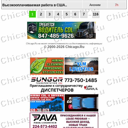
Высокооплачиваемая работа в США..
Аноним
7h
1
2
3
4
5
6
7
...
116
Chicago.Ru не несет ответственности за достоверность информации
© 2000-2026 Chicago.Ru