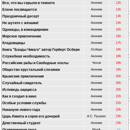
Все, что мы скрыли в темноте
Аноним
12h
Елене посвящается
Аноним
13h
Праздничный десерт
Аноним
13h
Не шутите с жёнами!
Аноним
14h
Однажды, в командировке
Аноним
15h
Морское приключение
Аноним
16h
Кладовщицы
Аноним
17h
Книга "Банды Чикаго" автор Герберт Осбери
Осбери
18h
Служебная необходимость
Аноним
18h
Российские рабы и Свободные хохлы
Чехов
18h
Общество хрустальной слезинки
Аноним
19h
Крымские приключения
Аноним
20h
Случайный свидетель
Аноним
20h
Исповедь нарцисса
Аноним
20h
Как я сходил в кино
Аноним
22h
Особые условия службы
Аноним
22h
Накануне нового года
Аноним
23h
Царь Никита и сорок его дочерей
А.С. Пушкин
23h
Девственный студент
Аноним
23h
Оскверненная теща
Maxik
1d