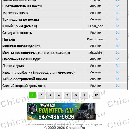
Шотландские шалости
Аноним
1d
Железо и шелк
Аноним
1d
Три недели до весны
Аноним
1d
Юный Крым (роман)
Liktor_ace
1d
Стыд и нежность
Аноним
1d
Натали
Иван Бунин
1d
Машина наслаждения
Аноним
1d
Мечты предпринимателя о прекрасном
alexwhite
1d
Омолаживающий курс
Аноним
1d
Лесная дача
Аноним
1d
Ушел на рыбалку (перевод с английского)
Аноним
1d
Тайна сестринской любви
Аноним
1d
Самый жаркий день лета
Аноним
1d
1
2
3
4
5
6
7
...
16
Chicago.Ru не несет ответственности за достоверность информации
© 2000-2026 Chicago.Ru