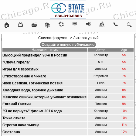
💞
💬
📢
🎪
📞
🏠
📺
📻
📚
🔍
Список форумов
> Литературный
Создайте новую публикацию
Название темы
Автор
Ago
Высоцкий предвидел 90-е в России
Калиостр
5h
"Свеча горела"
А.Н.
5h
Игры для взрослых
Аноним
5h
Стихотворение о Чикаго
Ефремов
7h
Яков Есепкин. Готическая поэзия
Leda
7h
Холодная вода, горячее дыхание
Аноним
8h
Женские ошибки, которые убивают отношения
Аноним
8h
Евгений Онегин
Пишкин
9h
"Я не вернусь" фильм 2014 года
Калиостр
10h
Точка отчета
Аноним
10h
Строгая начальница
Аноним
11h
Светлана
Аноним
12h