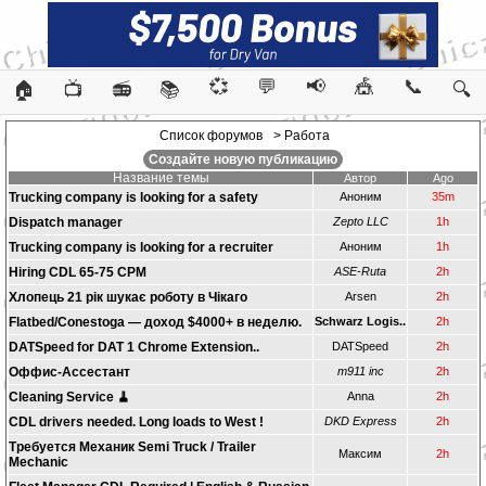
💞
💬
📢
🎪
📞
🏠
📺
📻
📚
🔍
Список форумов
> Работа
Создайте новую публикацию
Название темы
Автор
Ago
Trucking company is looking for a safety
Аноним
35m
Dispatch manager
Zepto LLC
1h
Trucking company is looking for a recruiter
Аноним
1h
Hiring CDL 65-75 CPM
ASE-Ruta
2h
Хлопець 21 рік шукає роботу в Чікаго
Arsen
2h
Flatbed/Conestoga — доход $4000+ в неделю.
Schwarz Logis..
2h
DATSpeed for DAT 1 Chrome Extension..
DATSpeed
2h
Оффис-Ассестант
m911 inc
2h
Cleaning Service 🧹
Anna
2h
CDL drivers needed. Long loads to West !
DKD Express
2h
Требуется Механик Semi Truck / Trailer
Максим
2h
Mechanic