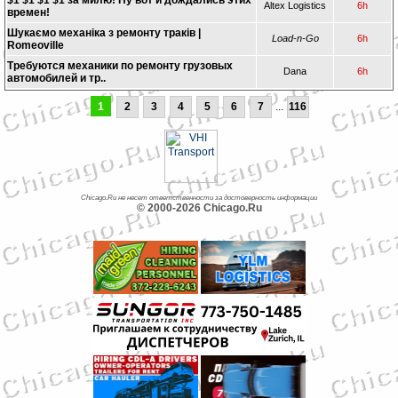
$1 $1 $1 $1 за милю! Ну вот и дождались этих
Altex Logistics
6h
времен!
Шукаємо механіка з ремонту траків |
Load-n-Go
6h
Romeoville
Требуются механики по ремонту грузовых
Dana
6h
автомобилей и тр..
1
2
3
4
5
6
7
...
116
Chicago.Ru не несет ответственности за достоверность информации
© 2000-2026 Chicago.Ru