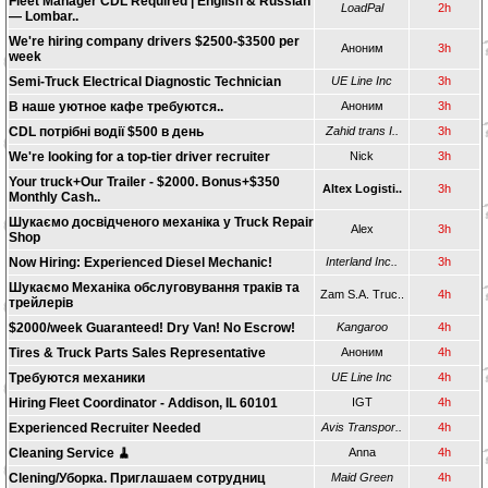
Fleet Manager CDL Required | English & Russian
LoadPal
2h
— Lombar..
We're hiring company drivers $2500-$3500 per
Аноним
3h
week
Semi-Truck Electrical Diagnostic Technician
UE Line Inc
3h
В наше уютное кафе требуются..
Аноним
3h
CDL потрібні водії $500 в день
Zahid trans I..
3h
We're looking for a top-tier driver recruiter
Nick
3h
Your truck+Our Trailer - $2000. Bonus+$350
Altex Logisti..
3h
Monthly Cash..
Шукаємо досвідченого механіка у Truck Repair
Alex
3h
Shop
Now Hiring: Experienced Diesel Mechanic!
Interland Inc..
3h
Шукаємо Механіка обслуговування траків та
Zam S.A. Truc..
4h
трейлерів
$2000/week Guaranteed! Dry Van! No Escrow!
Kangaroo
4h
Tires & Truck Parts Sales Representative
Аноним
4h
Требуются механики
UE Line Inc
4h
Hiring Fleet Coordinator - Addison, IL 60101
IGT
4h
Experienced Recruiter Needed
Avis Transpor..
4h
Cleaning Service 🧹
Anna
4h
Clening/Уборка. Приглашаем сотрудниц
Maid Green
4h