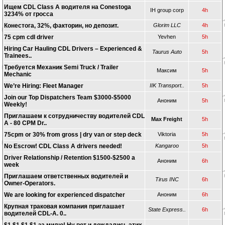
Ищем CDL Class A водителя на Conestoga
IH group corp
4h
3234% от гросса
Конестога, 32%, факторин, но депозит.
Glorim LLC
4h
75 cpm cdl driver
Yevhen
5h
Hiring Car Hauling CDL Drivers – Experienced &
Taurus Auto
5h
Trainees..
Требуется Механик Semi Truck / Trailer
Максим
5h
Mechanic
We’re Hiring: Fleet Manager
IIK Transport..
5h
Join our Top Dispatchers Team $3000-$5000
Аноним
5h
Weekly!
Приглашаем к сотрудничеству водителей CDL
Max Freight
5h
A - 80 CPM Dr..
75cpm or 30% from gross | dry van or step deck
Viktoria
5h
No Escrow! CDL Class A drivers needed!
Kangaroo
5h
Driver Relationship / Retention $1500-$2500 a
Аноним
6h
week
Приглашаем ответственных водителей и
Tirus INC
6h
Owner-Operators.
We are looking for experienced dispatcher
Аноним
6h
Крупная траковая компания приглашает
State Express..
6h
водителей CDL-A. 0..